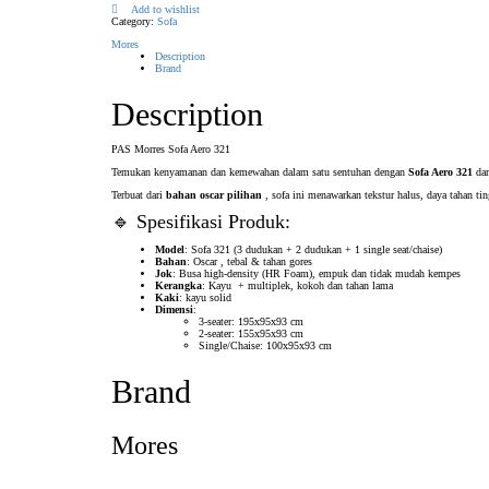
Add to wishlist
Category:
Sofa
Mores
Description
Brand
Description
PAS Morres Sofa Aero 321
Temukan kenyamanan dan kemewahan dalam satu sentuhan dengan
Sofa Aero 321
dar
Terbuat dari
bahan oscar pilihan
, sofa ini menawarkan tekstur halus, daya tahan 
🔹 Spesifikasi Produk:
Model
: Sofa 321 (3 dudukan + 2 dudukan + 1 single seat/chaise)
Bahan
: Oscar , tebal & tahan gores
Jok
: Busa high-density (HR Foam), empuk dan tidak mudah kempes
Kerangka
: Kayu + multiplek, kokoh dan tahan lama
Kaki
: kayu solid
Dimensi
:
3-seater: 195x95x93 cm
2-seater: 155x95x93 cm
Single/Chaise: 100x95x93 cm
Brand
Mores