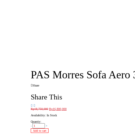
PAS Morres Sofa Aero 
Share
Share This
Rp
18,750,000
Rp
16,800,000
Availability:
In Stock
Quantiy:
-
+
Add to cart