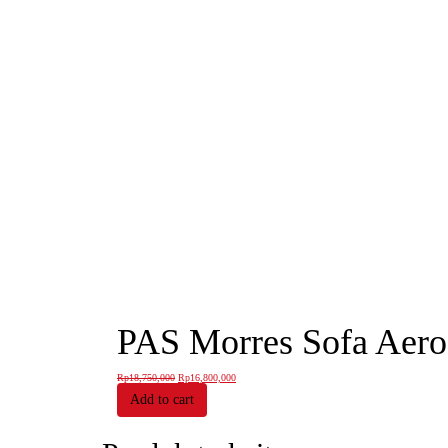
PAS Morres Sofa Aero
Rp
18,750,000
Rp
16,800,000
Add to cart