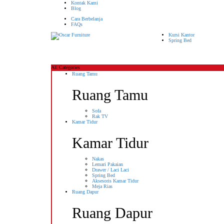
Kontak Kami
Blog
Cara Berbelanja
FAQs
Kursi Kantor
Spring Bed
All Categories
Ruang Tamu
Ruang Tamu
Sofa
Rak TV
Kamar Tidur
Kamar Tidur
Nakas
Lemari Pakaian
Drawer / Laci Laci
Spring Bed
Aksesoris Kamar Tidur
Meja Rias
Ruang Dapur
Ruang Dapur