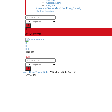
Box Bayi
Aksesoris Bayi
Baby Tafel
Aksesories Kamar Mandi dan Ruang Laundry
Outdoor Furniture
(021) 29827778
0
Your cart
Rp
0
Home
Ruang Tamu
Sofa
PAS Morres Sofa Aero 321
-10%
New