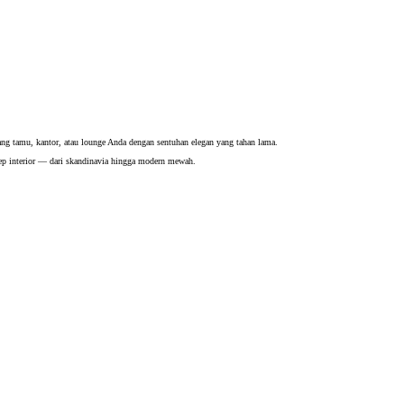
ng tamu, kantor, atau lounge Anda dengan sentuhan elegan yang tahan lama.
ep interior — dari skandinavia hingga modern mewah.