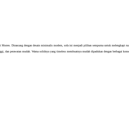
i Morres. Dirancang dengan desain minimalis modern, sofa ini menjadi pilihan sempurna untuk melengkapi rua
tinggi, dan perawatan mudah. Warna solidnya yang timeless membuatnya mudah dipadukan dengan berbagai kons